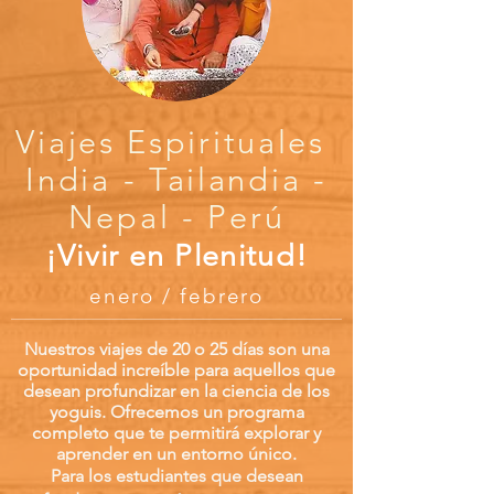
Viajes Espirituales
India - Tailandia -
Nepal - Perú
¡Vivir en Plenitud!
enero / febrero
Nuestros viajes de 20 o 25 días son una
oportunidad increíble para aquellos que
desean profundizar en la ciencia de los
yoguis. Ofrecemos un programa
completo que te permitirá explorar y
aprender en un entorno único.
Para los estudiantes que desean